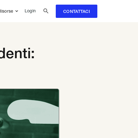

Login
Risorse
CONTATTACI
denti: