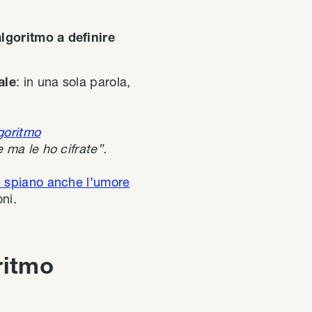
algoritmo a definire
ale
: in una sola parola,
goritmo
e ma le ho cifrate”.
e spiano anche l’umore
ni.
ritmo