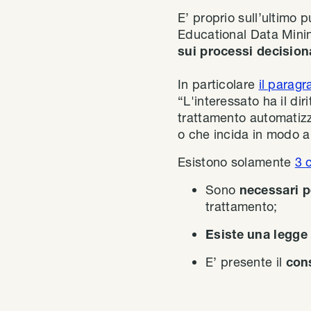
E’ proprio sull’ultimo p
Educational Data Mini
sui processi decisiona
In particolare
il paragr
“L'interessato ha il di
trattamento automatizza
o che incida in modo a
Esistono solamente
3 
Sono
necessari p
trattamento;
Esiste una legg
E’ presente il
cons