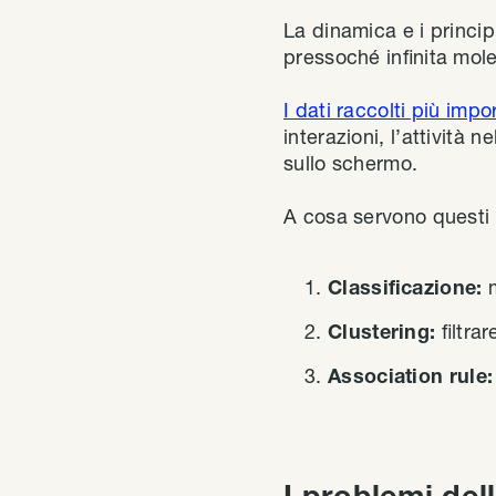
La dinamica e i princip
pressoché infinita mole
I dati raccolti più impo
interazioni, l’attività 
sullo schermo.
A cosa servono questi d
Classificazione:
m
Clustering:
filtra
Association rule
I problemi del