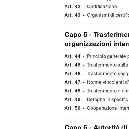
Art.
42
-
Certificazione
Art.
43
-
Organismi di certif
Capo 5 - Trasferimen
organizzazioni inter
Art.
44
-
Principio generale p
Art.
45
-
Trasferimento sulla
Art.
46
-
Trasferimento sogg
Art.
47
-
Norme vincolanti d
Art.
48
-
Trasferimento o com
Art.
49
-
Deroghe in specific
Art.
50
-
Cooperazione intern
Capo 6 - Autorità di