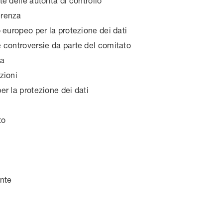
e delle autorità di controllo
renza
 europeo per la protezione dei dati
 controversie da parte del comitato
za
zioni
r la protezione dei dati
to
ente