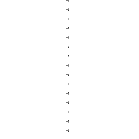














