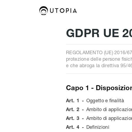
GDPR UE 2
REGOLAMENTO (UE) 2016/679
protezione delle persone fisich
e che abroga la direttiva 95/4
Capo 1 - Disposizion
Art.
1
-
Oggetto e finalità
Art.
2
-
Ambito di applicazio
Art.
3
-
Ambito di applicazion
Art.
4
-
Definizioni