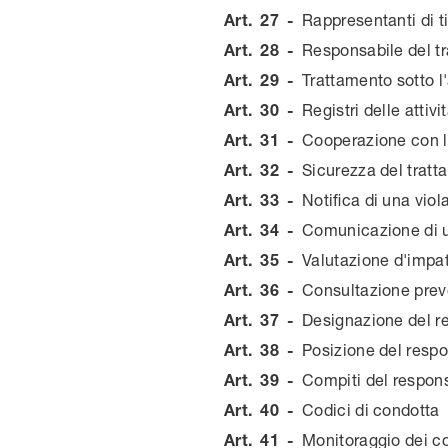
Art.
27
-
Rappresentanti di ti
Art.
28
-
Responsabile del t
Art.
29
-
Trattamento sotto l'
Art.
30
-
Registri delle attivi
Art.
31
-
Cooperazione con l'
Art.
32
-
Sicurezza del trat
Art.
33
-
Notifica di una viola
Art.
34
-
Comunicazione di un
Art.
35
-
Valutazione d'impat
Art.
36
-
Consultazione prev
Art.
37
-
Designazione del re
Art.
38
-
Posizione del respo
Art.
39
-
Compiti del respons
Art.
40
-
Codici di condotta
Art.
41
-
Monitoraggio dei co