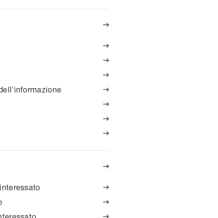




 dell'informazione





'interessato

o

interessato
