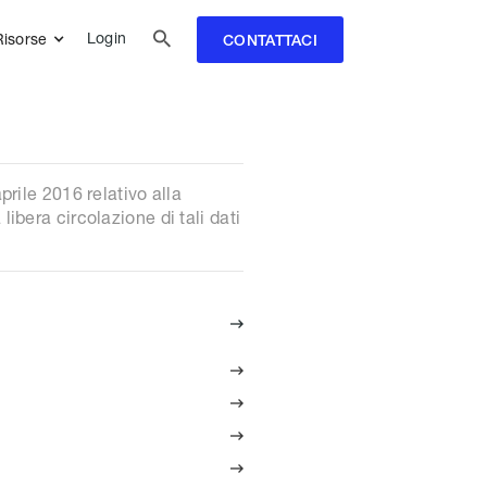

Login
Risorse
CONTATTACI
e 2016 relativo alla
ibera circolazione di tali dati




