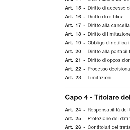
Art.
15
-
Diritto di accesso d
Art.
16
-
Diritto di rettifica
Art.
17
-
Diritto alla cancell
Art.
18
-
Diritto di limitazio
Art.
19
-
Obbligo di notifica 
Art.
20
-
Diritto alla portabili
Art.
21
-
Diritto di opposizio
Art.
22
-
Processo decisional
Art.
23
-
Limitazioni
Capo 4 - Titolare de
Art.
24
-
Responsabilità del 
Art.
25
-
Protezione dei dati
Art.
26
-
Contitolari del tra