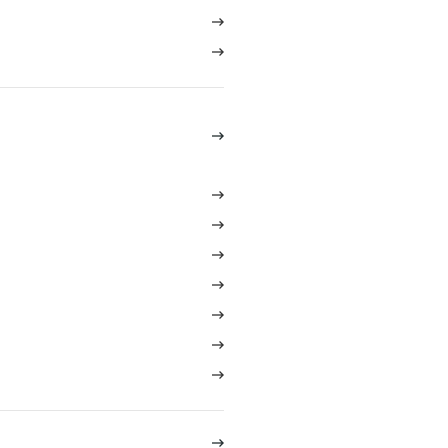










