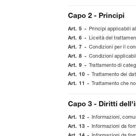
Capo 2 - Principi
Art.
5
-
Principi applicabili a
Art.
6
-
Liceità del trattamen
Art.
7
-
Condizioni per il co
Art.
8
-
Condizioni applicabil
Art.
9
-
Trattamento di catego
Art.
10
-
Trattamento dei dati
Art.
11
-
Trattamento che non
Capo 3 - Diritti dell
Art.
12
-
Informazioni, comuni
Art.
13
-
Informazioni da forn
Art.
14
-
Informazioni da forn