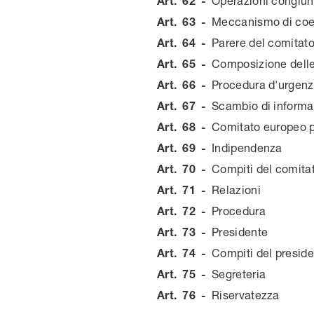
Art.
62
-
Operazioni congiunt
Art.
63
-
Meccanismo di coe
Art.
64
-
Parere del comitato
Art.
65
-
Composizione delle
Art.
66
-
Procedura d'urgen
Art.
67
-
Scambio di informa
Art.
68
-
Comitato europeo pe
Art.
69
-
Indipendenza
Art.
70
-
Compiti del comita
Art.
71
-
Relazioni
Art.
72
-
Procedura
Art.
73
-
Presidente
Art.
74
-
Compiti del presid
Art.
75
-
Segreteria
Art.
76
-
Riservatezza