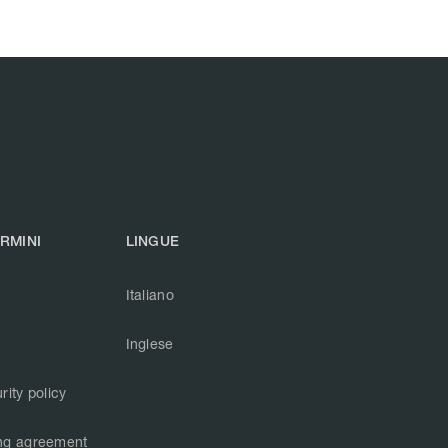
ERMINI
LINGUE
Italiano
Inglese
rity policy
ng agreement