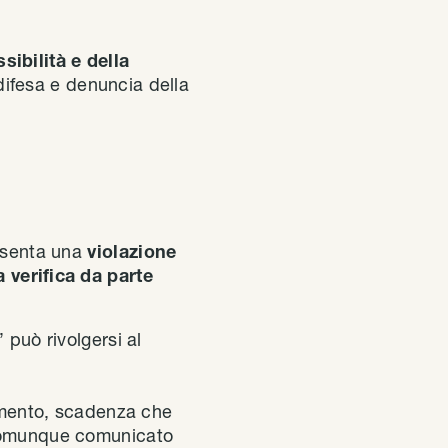
sibilità e della
difesa e denuncia della
resenta una
violazione
a verifica da parte
 può rivolgersi al
vimento, scadenza che
a comunque comunicato