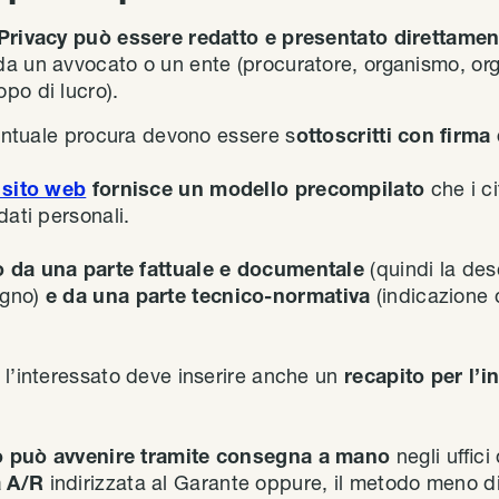
 Privacy può essere redatto e presentato direttament
a un avvocato o un ente (procuratore, organismo, or
po di lucro).
ventuale procura devono essere s
ottoscritti con firma 
 sito web
fornisce un modello precompilato
che i c
dati personali.
 da una parte fattuale e documentale
(quindi la des
egno)
e da una parte tecnico-normativa
(indicazione
 l’interessato deve inserire anche un
recapito per l’i
o può avvenire tramite consegna a mano
negli uffic
a A/R
indirizzata al Garante oppure, il metodo meno 