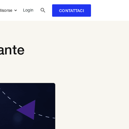

Login
Risorse
CONTATTACI
ante