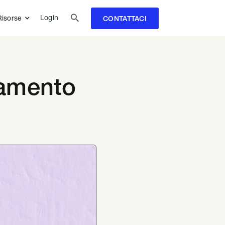

Login
Risorse
CONTATTACI
lamento