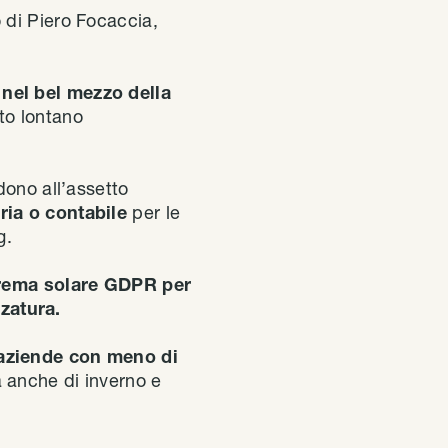
lo di Piero Focaccia,
,
nel bel mezzo della
to lontano
dono all’assetto
aria o contabile
per le
g.
rema solare GDPR per
zatura.
aziende con meno di
 anche di inverno e