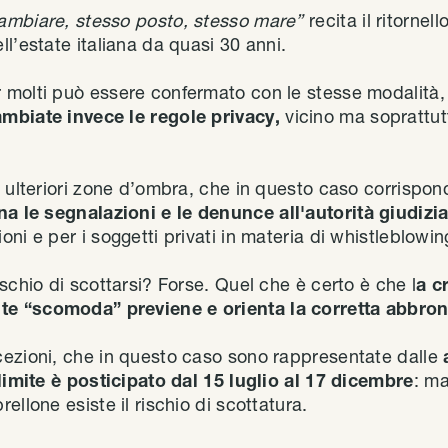
ambiare, stesso posto, stesso mare”
recita il ritornel
l’estate italiana da quasi 30 anni.
 molti può essere confermato con le stesse modalità
mbiate invece le regole privacy,
vicino ma soprattut
e ulteriori zone d’ombra, che in questo caso corrispon
ina le segnalazioni e le denunce all'autorità giudizi
ni e per i soggetti privati in materia di whistleblowin
schio di scottarsi? Forse. Quel che è certo è che l
a c
e “scomoda” previene e orienta la corretta abbron
ezioni, che in questo caso sono rappresentate dalle
 limite è posticipato dal 15 luglio al 17 dicembre
: ma
ellone esiste il rischio di scottatura.