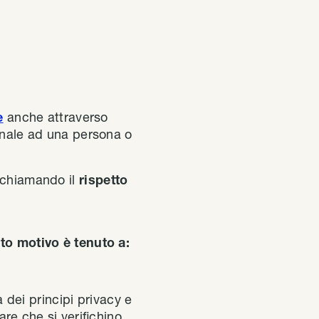
e
anche attraverso
canale ad una persona o
richiamando il
rispetto
sto motivo è tenuto a:
 dei principi privacy e
re che si verifichino