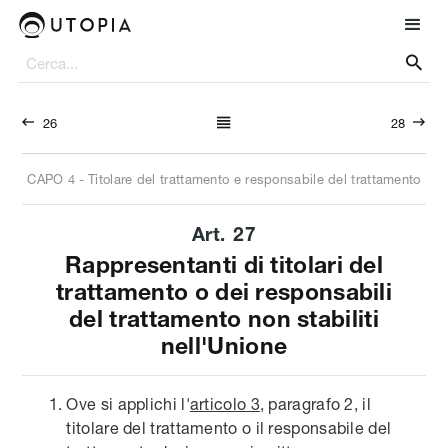




26
28
CAPO
4
-
Titolare del trattamento e responsabile del trattamento
Art.
27
Rappresentanti di titolari del
trattamento o dei responsabili
del trattamento non stabiliti
nell'Unione
Ove si applichi l'
articolo 3
, paragrafo 2, il
titolare del trattamento o il responsabile del