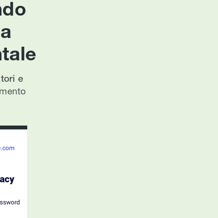
ndo
ca
tale
ori e
lamento