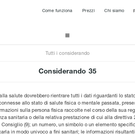
Come funziona
Prezzi
Chi siamo

Tutti i considerando
Considerando
35
alla salute dovrebbero rientrare tutti i dati riguardanti lo stat
connesse allo stato di salute fisica o mentale passata, presen
zioni sulla persona fisica raccolte nel corso della sua regi
nza sanitaria o della relativa prestazione di cui alla direttiv
Consiglio (9); un numero, un simbolo o un elemento specific
carla in modo univoco a fini sanitari; le informazioni risultant