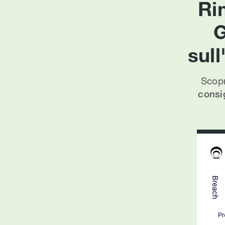
Ri
G
sul
Scopr
consig