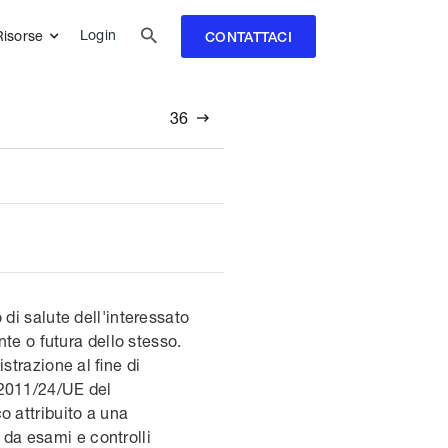

Login
Risorse
CONTATTACI
36

o di salute dell'interessato
te o futura dello stesso.
strazione al fine di
a 2011/24/UE del
o attribuito a una
i da esami e controlli