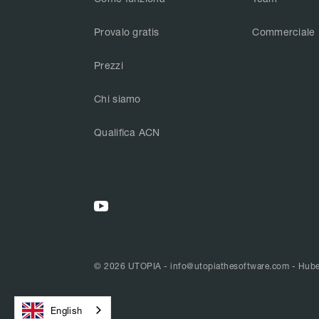
Provalo gratis
Commerciale
Prezzi
Chi siamo
Qualifica ACN
© 2026 UTOPIA -
info@utopiathesoftware.com
- Huben
English