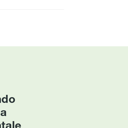
ndo
ca
tale