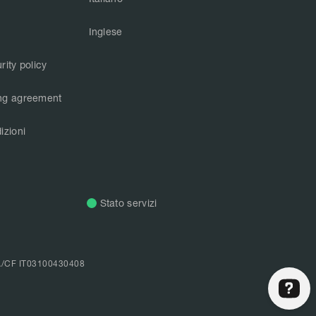
Inglese
rity policy
ng agreement
izioni
Stato servizi
A/CF IT03100430408