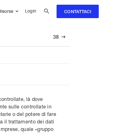

Login
Risorse
CONTATTACI
38

ontrollate, là dove
te sulle controllate in
tarie o del potere di fare
 il trattamento dei dati
 imprese, quale «gruppo