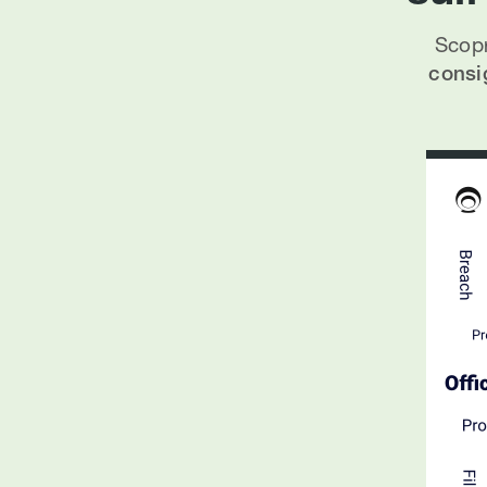
Scopr
consig