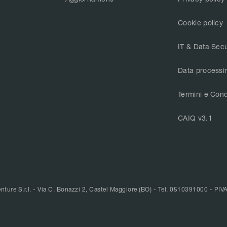
Cookie policy
IT & Data Secu
Data processi
Termini e Cond
CAIQ v3.1
ture S.r.l. - Via C. Bonazzi 2, Castel Maggiore (BO) -
Tel. 0510391000
- PIV