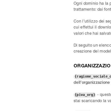
Ogni dominio ha la p
trattamento: dai fon
Con l’utilizzo dei s
cui effettui il down
valori che hai salvat
Di seguito un elenco 
creazione del model
ORGANIZZAZI
{ragione_sociale_
dell’organizzazione
- quest
{piva_org}
stai scaricando la v