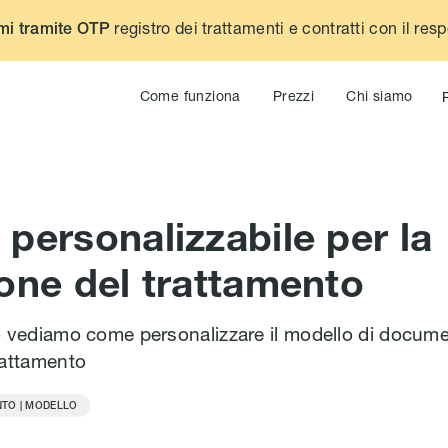
registro dei trattamenti e contratti con il res
mi tramite OTP
Come funziona
Prezzi
Chi siamo
personalizzabile per la
ione del trattamento
o vediamo come personalizzare il modello di docume
rattamento
NTO | MODELLO