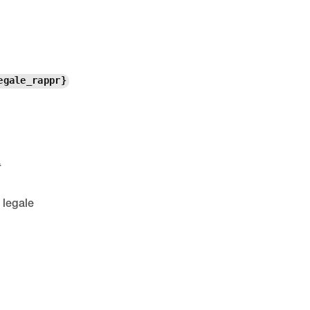
egale_rappr}
t
 legale