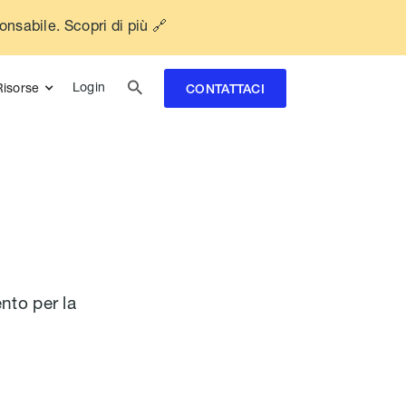
ponsabile. Scopri di più 🔗

Login
Risorse
CONTATTACI
nto per la