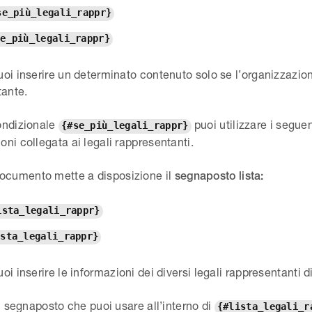
se_più_legali_rappr}
se_più_legali_rappr}
puoi inserire un determinato contenuto solo se l’organizzazion
tante.
condizionale
puoi utilizzare i segue
{#se_più_legali_rappr}
oni collegata ai legali rappresentanti.
ocumento mette a disposizione il
segnaposto lista:
ista_legali_rappr}
ista_legali_rappr}
uoi inserire le informazioni dei diversi legali rappresentanti 
i i segnaposto che puoi usare all’interno di
{#lista_legali_r