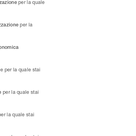
per la quale
zzazione
per la
zzazione
conomica
ne
per la quale stai
per la quale stai
ne
per la quale stai