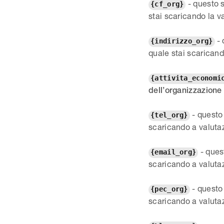
- questo s
{cf_org}
stai scaricando la v
- 
{indirizzo_org}
quale stai scaricand
{attivita_economi
dell’organizzazion
- questo 
{tel_org}
scaricando a valuta
- ques
{email_org}
scaricando a valuta
- questo
{pec_org}
scaricando a valuta