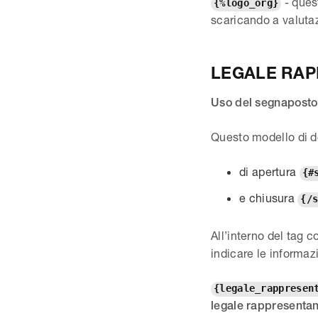
- ques
{%logo_org}
scaricando a valuta
LEGALE RA
Uso del segnaposto
Questo modello di d
di apertura
{#
e chiusura
{/
All’interno del tag 
indicare le informaz
{legale_rappresen
legale rappresentan