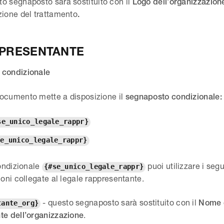
to segnaposto sarà sostituito con il
Logo dell’organizzazio
zione del trattamento
.
PPRESENTANTE
 condizionale
ocumento mette a disposizione il
segnaposto condizionale:
se_unico_legale_rappr}
se_unico_legale_rappr}
condizionale
puoi utilizzare i seg
{#se_unico_legale_rappr}
ioni collegate al legale rappresentante.
- questo segnaposto sarà sostituito con il
Nome 
tante_org}
.
te dell’organizzazione