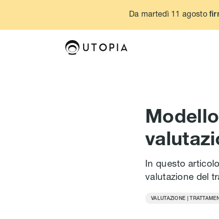
Da martedì 11 agosto
fir
Modello 
valutaz
In questo articol
valutazione del t
VALUTAZIONE | TRATTAME