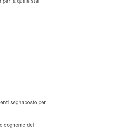
per la quale stai
ne
uenti segnaposto per
e cognome del