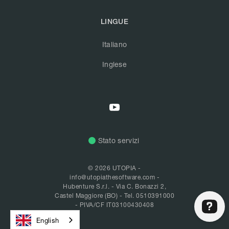
LINGUE
Italiano
Inglese
Stato servizi
© 2026 UTOPIA -
info@utopiathesoftware.com
-
Hubenture S.r.l. - Via C. Bonazzi 2,
Castel Maggiore (BO) -
Tel. 0510391000
- PIVA/CF IT03100430408
English